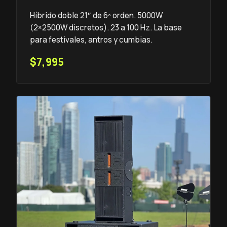
Híbrido doble 21″ de 6º orden. 5000W
(2×2500W discretos). 23 a 100 Hz. La base
para festivales, antros y cumbias.
$7,995