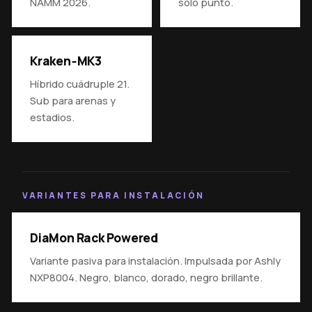
NAMM 2026.
solo punto.
Kraken‑MK3
Híbrido cuádruple 21.
Sub para arenas y
estadios.
VARIANTES PARA INSTALACIÓN
DiaMon Rack Powered
Variante pasiva para instalación. Impulsada por Ashly
NXP8004. Negro, blanco, dorado, negro brillante.