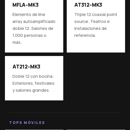
MFLA‑MK3
AT312‑MK3
Elemento de line
Triple 12 coaxial point
array autoamplificado
source. Teatros e
doble 12. Salones de
instalaciones de
1,000 personas o
referencia.
más.
AT212‑MK3
Doble 12 con bocina.
Exteriores, festivales
y salones grandes.
TOPS MÓVILES