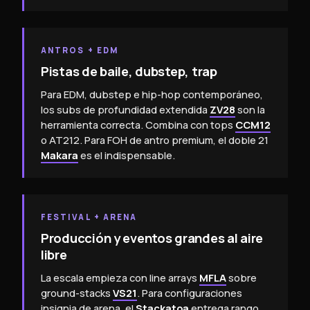
ANTROS + EDM
Pistas de baile, dubstep, trap
Para EDM, dubstep e hip-hop contemporáneo,
los subs de profundidad extendida
ZV28
son la
herramienta correcta. Combina con tops
CCM12
o AT212. Para FOH de antro premium, el doble 21
Makara
es el indispensable.
FESTIVAL + ARENA
Producción y eventos grandes al aire
libre
La escala empieza con line arrays
MFLA
sobre
ground-stacks
VS21
. Para configuraciones
insignia de arena, el
Stackatoa
entrega rango